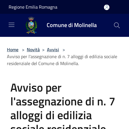
Salta al contenuto principale
Regione Emilia Romagna
Comune di Molinella
Home
>
Novità
>
Avvisi
>
Avviso per l'assegnazione di n. 7 alloggi di edilizia sociale
residenziale del Comune di Molinella.
Avviso per
l'assegnazione di n. 7
alloggi di edilizia
sociale residenziale