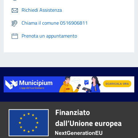
Richiedi Assistenza
Chiama il comune 0516906811
Prenota un appuntamento