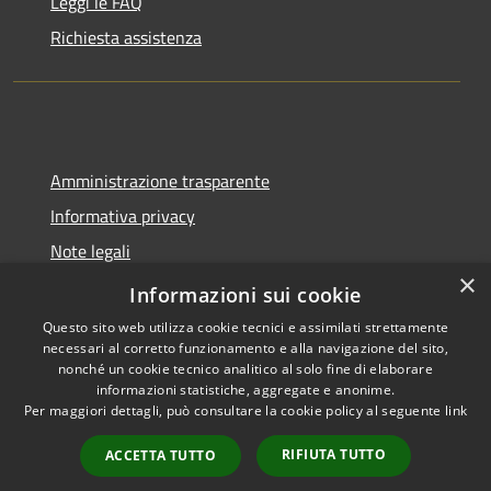
Leggi le FAQ
Richiesta assistenza
Amministrazione trasparente
Informativa privacy
Note legali
×
Dichiarazione di accessibilità
Informazioni sui cookie
Questo sito web utilizza cookie tecnici e assimilati strettamente
necessari al corretto funzionamento e alla navigazione del sito,
nonché un cookie tecnico analitico al solo fine di elaborare
informazioni statistiche, aggregate e anonime.
RSS
Copyright © 2026 • Comune di
Per maggiori dettagli, può consultare la cookie policy al seguente
link
Accessibilità
Molinella • Powered by
Privacy
Municipium
Accesso
•
RIFIUTA TUTTO
ACCETTA TUTTO
Cookie
redazione