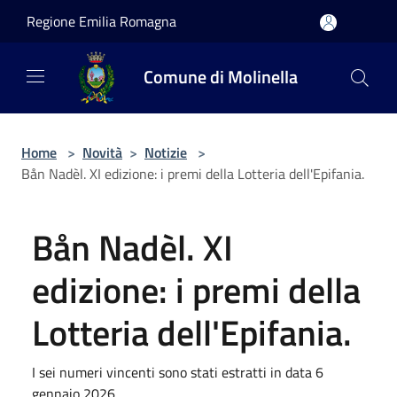
Salta al contenuto principale
Regione Emilia Romagna
Comune di Molinella
Home
>
Novità
>
Notizie
>
Bån Nadèl. XI edizione: i premi della Lotteria dell'Epifania.
Bån Nadèl. XI
edizione: i premi della
Lotteria dell'Epifania.
I sei numeri vincenti sono stati estratti in data 6
gennaio 2026.