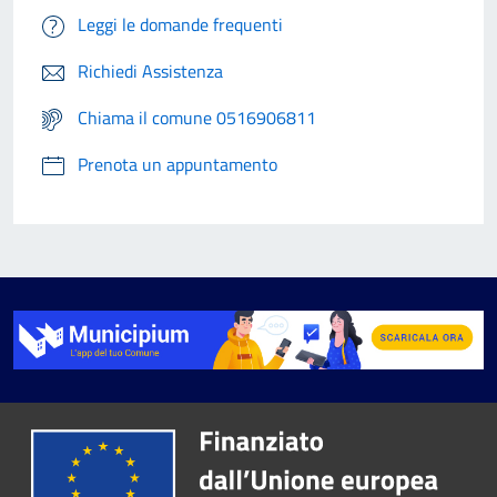
Leggi le domande frequenti
Richiedi Assistenza
Chiama il comune 0516906811
Prenota un appuntamento