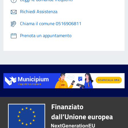
Richiedi Assistenza
Chiama il comune 0516906811
Prenota un appuntamento