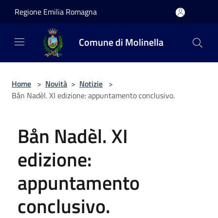
Salta al contenuto principale
Regione Emilia Romagna
Comune di Molinella
Home
>
Novità
>
Notizie
>
Bån Nadèl. XI edizione: appuntamento conclusivo.
Bån Nadèl. XI
edizione:
appuntamento
conclusivo.