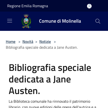
Salta al contenuto principale
Regione Emilia Romagna
Comune di Molinella
Home
>
Novità
>
Notizie
>
Bibliografia speciale dedicata a Jane Austen.
Bibliografia speciale
dedicata a Jane
Austen.
La Biblioteca comunale ha rinnovato il patrimonio
librario, con nuove edizioni delle opere dell'autrice e a