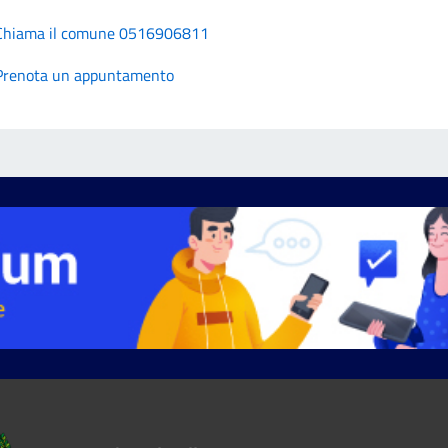
Chiama il comune 0516906811
Prenota un appuntamento