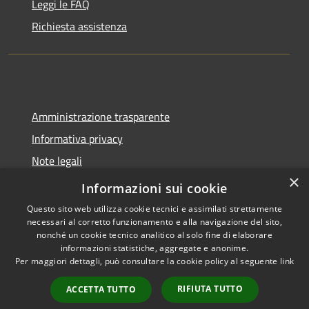
Leggi le FAQ
Richiesta assistenza
Amministrazione trasparente
Informativa privacy
Note legali
×
Dichiarazione di accessibilità
Informazioni sui cookie
Questo sito web utilizza cookie tecnici e assimilati strettamente
necessari al corretto funzionamento e alla navigazione del sito,
nonché un cookie tecnico analitico al solo fine di elaborare
informazioni statistiche, aggregate e anonime.
RSS
Copyright © 2026 • Comune di
Per maggiori dettagli, può consultare la cookie policy al seguente
link
Accessibilità
Molinella • Powered by
Privacy
Municipium
Accesso
•
RIFIUTA TUTTO
ACCETTA TUTTO
Cookie
redazione