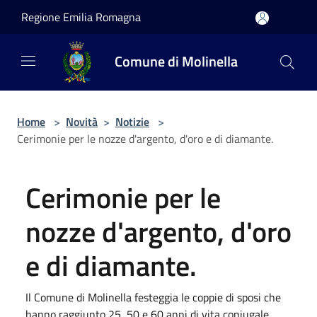
Salta al contenuto principale
Regione Emilia Romagna
Comune di Molinella
Home
>
Novità
>
Notizie
>
Cerimonie per le nozze d'argento, d'oro e di diamante.
Cerimonie per le
nozze d'argento, d'oro
e di diamante.
Il Comune di Molinella festeggia le coppie di sposi che
hanno raggiunto 25, 50 e 60 anni di vita coniugale.