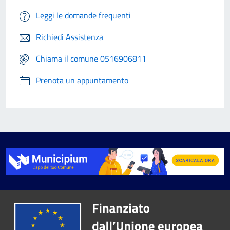
Leggi le domande frequenti
Richiedi Assistenza
Chiama il comune 0516906811
Prenota un appuntamento