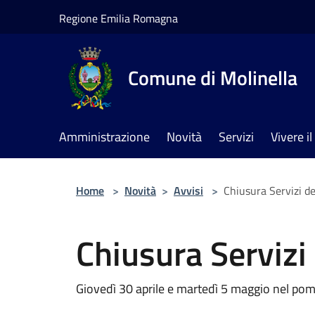
Salta al contenuto principale
Regione Emilia Romagna
Comune di Molinella
Amministrazione
Novità
Servizi
Vivere 
Home
>
Novità
>
Avvisi
>
Chiusura Servizi de
Chiusura Servizi
Giovedì 30 aprile e martedì 5 maggio nel pome