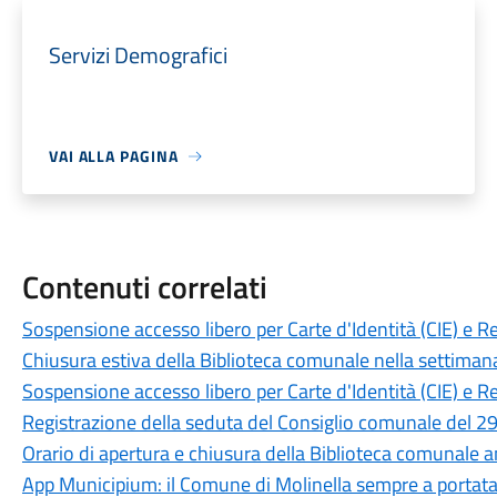
Servizi Demografici
VAI ALLA PAGINA
Contenuti correlati
Sospensione accesso libero per Carte d'Identità (CIE) e R
Chiusura estiva della Biblioteca comunale nella settiman
Sospensione accesso libero per Carte d'Identità (CIE) e R
Registrazione della seduta del Consiglio comunale del 29
Orario di apertura e chiusura della Biblioteca comunale 
App Municipium: il Comune di Molinella sempre a portat