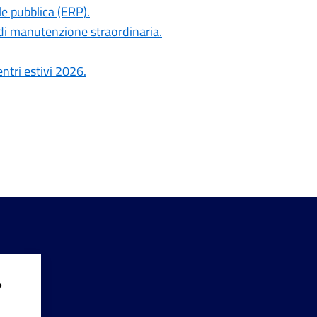
le pubblica (ERP).
di manutenzione straordinaria.
ntri estivi 2026.
?