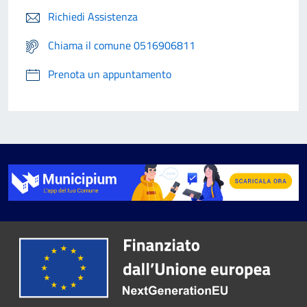
Richiedi Assistenza
Chiama il comune 0516906811
Prenota un appuntamento