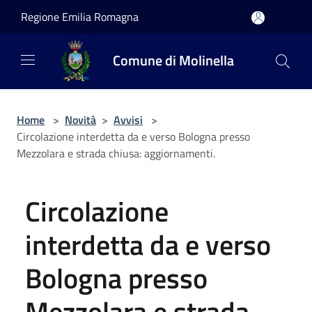
Salta al contenuto principale
Regione Emilia Romagna
Comune di Molinella
Home
>
Novità
>
Avvisi
>
Circolazione interdetta da e verso Bologna presso
Mezzolara e strada chiusa: aggiornamenti.
Circolazione
interdetta da e verso
Bologna presso
Mezzolara e strada