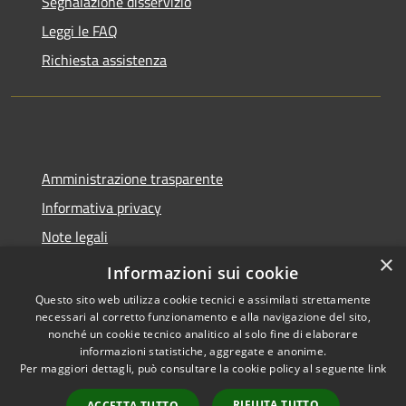
Segnalazione disservizio
Leggi le FAQ
Richiesta assistenza
Amministrazione trasparente
Informativa privacy
Note legali
×
Dichiarazione di accessibilità
Informazioni sui cookie
Questo sito web utilizza cookie tecnici e assimilati strettamente
necessari al corretto funzionamento e alla navigazione del sito,
nonché un cookie tecnico analitico al solo fine di elaborare
informazioni statistiche, aggregate e anonime.
RSS
Copyright © 2026 • Comune di
Per maggiori dettagli, può consultare la cookie policy al seguente
link
Accessibilità
Molinella • Powered by
Privacy
Municipium
Accesso
•
RIFIUTA TUTTO
ACCETTA TUTTO