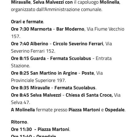
Miravalle
,
Selva Malvezzi
con
il capoluogo
Molinella
,
organizzato dall'Amministrazione comunale.
Orari e fermate
.
Ore 7:30 Marmorta
-
Bar Moderno
, Via Fiume Vecchio
157.
Ore 7:40 Alberino
-
Circolo Severino Ferrari
, Via
Severino Ferrari 152.
Ore 8:15 Guarda
-
Fermata Scuolabus
- Entrata
Stazione.
Ore 8:25 San Martino in Argine
-
Poste
, Via
Provinciale Superiore 197.
Ore 8:35 Miravalle
-
Fermata Scuolabus
.
Ore 8:45 Selva Malvezzi
-
Chiesa di Santa Croce,
Via
Selva 47.
A Molinella
fermate presso
Piazza Martoni
e
Ospedale
.
Ritorno
.
Ore 11:30 - Piazza Martoni
.
Ore 11:40 - Ospedale
.