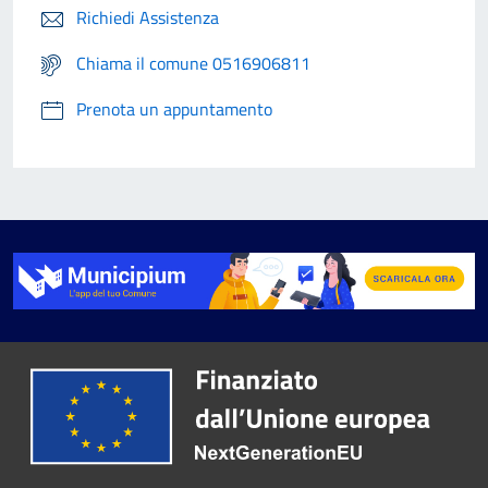
Richiedi Assistenza
Chiama il comune 0516906811
Prenota un appuntamento