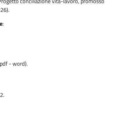
 Progetto conciliazione vita-lavoro, promosso
26).
e
:
pdf - word).
2.