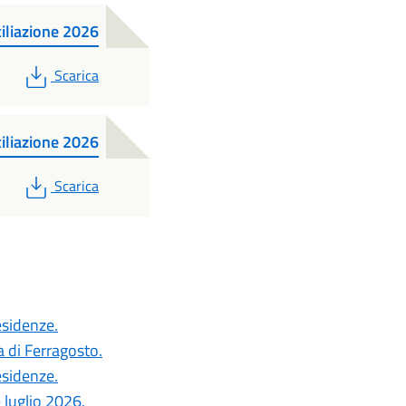
iliazione 2026
PDF
Scarica
iliazione 2026
PDF
Scarica
esidenze.
a di Ferragosto.
esidenze.
 luglio 2026.