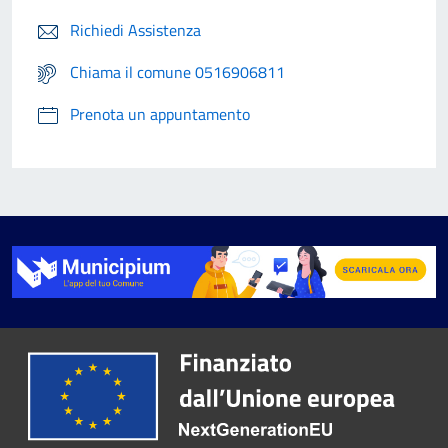
Richiedi Assistenza
Chiama il comune 0516906811
Prenota un appuntamento