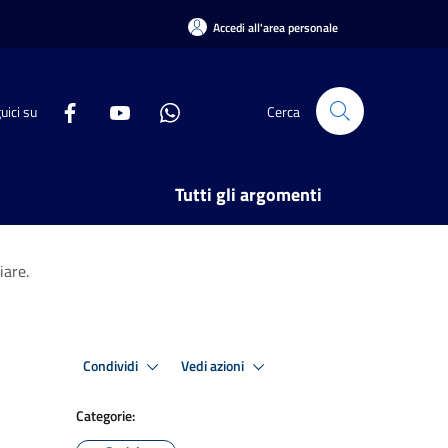
Accedi all'area personale
uici su
Cerca
Tutti gli argomenti
iare.
Condividi
Vedi azioni
Categorie: