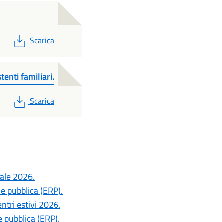
PDF
Scarica
tenti familiari.
PDF
Scarica
uale 2026.
le pubblica (ERP).
ntri estivi 2026.
e pubblica (ERP).