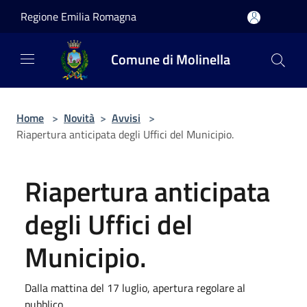
Salta al contenuto principale
Regione Emilia Romagna
Comune di Molinella
Home
>
Novità
>
Avvisi
>
Riapertura anticipata degli Uffici del Municipio.
Riapertura anticipata
degli Uffici del
Municipio.
Dalla mattina del 17 luglio, apertura regolare al
pubblico.