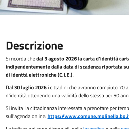
Descrizione
Si ricorda che
dal 3 agosto 2026 la carta d’identità cart
indipendentemente dalla data di scadenza riportata su
di identtà elettroniche (C.I.E.)
.
Dal
30 luglio 2026
i cittadini che avranno compiuto 70 
d'identità ottenendo una validità dello stesso per 50 anni
Si invita la cittadinanza interessata a prenotare per tem
sull’agenda online:
https://www.comune.molinella.bo.i
Le indicazioni sono disponibili nella
locandina
e nella
pag