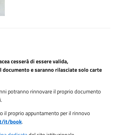
acea cesserà di essere valida,
l documento e saranno rilasciate solo carte
anni potranno rinnovare il proprio documento
.
po il proprio appuntamento per il rinnovo
t/it/book
.
ina dedicata
del sito istituzionale.