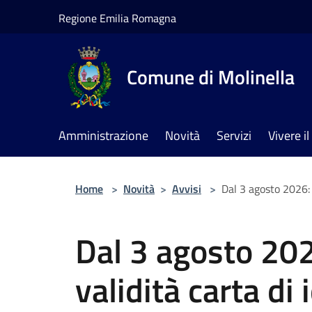
Salta al contenuto principale
Regione Emilia Romagna
Comune di Molinella
Amministrazione
Novità
Servizi
Vivere 
Home
>
Novità
>
Avvisi
>
Dal 3 agosto 2026: 
Dal 3 agosto 20
validità carta di 