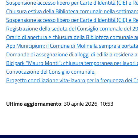
Sospensione accesso libero per Carte d'Identità (CIE) e R
Chiusura estiva della Biblioteca comunale nella settiman
Sospensione accesso libero per Carte d'Identità (CIE) e R
Registrazione della seduta del Consiglio comunale del 29
Orario di apertura e chiusura della Biblioteca comunale 
App Municipium: il Comune di Molinella sempre a portat
Domande di assegnazione di alloggi di edilizia residenzia
Bicipark "Mauro Monti": chiusura temporanea per lavori 
Convocazione del Consiglio comunale.
Progetto conciliazione vita-lavoro per la frequenza dei Ce
Ultimo aggiornamento
: 30 aprile 2026, 10:53