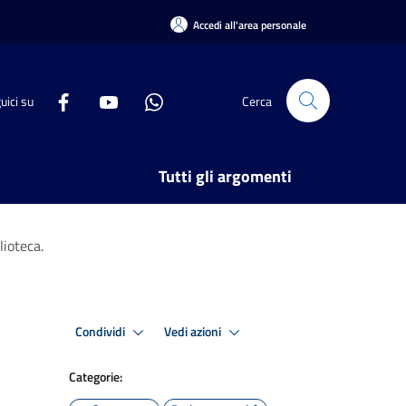
Accedi all'area personale
uici su
Cerca
Tutti gli argomenti
lioteca.
Condividi
Vedi azioni
Categorie: