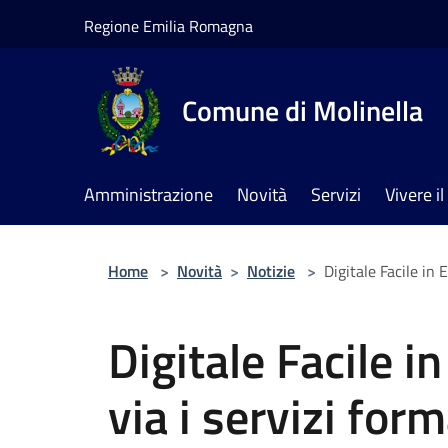
Salta al contenuto principale
Regione Emilia Romagna
Comune di Molinella
Amministrazione
Novità
Servizi
Vivere 
Home
>
Novità
>
Notizie
>
Digitale Facile in 
Digitale Facile 
via i servizi form