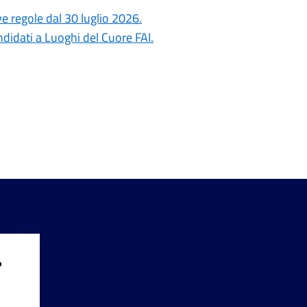
ove regole dal 30 luglio 2026.
ndidati a Luoghi del Cuore FAI.
?