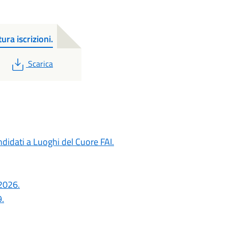
ra iscrizioni.
PDF
Scarica
ndidati a Luoghi del Cuore FAI.
 2026.
.