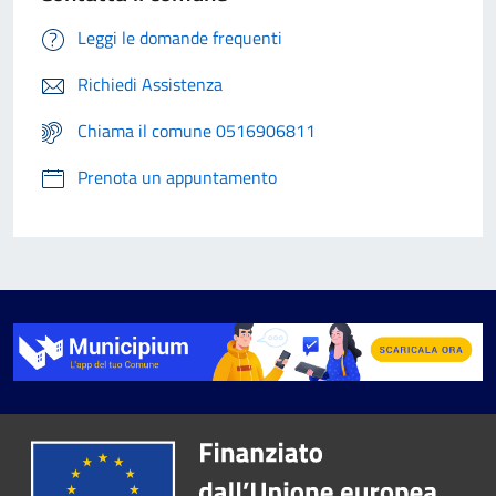
Leggi le domande frequenti
Richiedi Assistenza
Chiama il comune 0516906811
Prenota un appuntamento