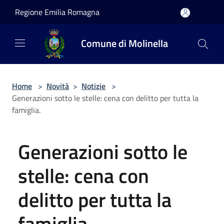
Salta al contenuto principale
Regione Emilia Romagna
Comune di Molinella
Home
>
Novità
>
Notizie
>
Generazioni sotto le stelle: cena con delitto per tutta la
famiglia.
Generazioni sotto le
stelle: cena con
delitto per tutta la
famiglia.