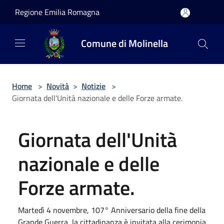
Salta al contenuto principale
Regione Emilia Romagna
Comune di Molinella
Home
>
Novità
>
Notizie
>
Giornata dell'Unità nazionale e delle Forze armate.
Giornata dell'Unità
nazionale e delle
Forze armate.
Martedì 4 novembre, 107° Anniversario della fine della
Grande Guerra, la cittadinanza è invitata alla cerimonia