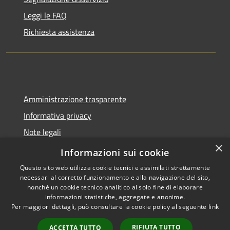
Leggi le FAQ
Richiesta assistenza
Amministrazione trasparente
Informativa privacy
Note legali
×
Dichiarazione di accessibilità
Informazioni sui cookie
Questo sito web utilizza cookie tecnici e assimilati strettamente
necessari al corretto funzionamento e alla navigazione del sito,
nonché un cookie tecnico analitico al solo fine di elaborare
informazioni statistiche, aggregate e anonime.
RSS
Copyright © 2026 • Comune di
Per maggiori dettagli, può consultare la cookie policy al seguente
link
Accessibilità
Molinella • Powered by
Privacy
Municipium
Accesso
•
RIFIUTA TUTTO
ACCETTA TUTTO