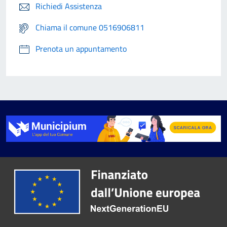
Richiedi Assistenza
Chiama il comune 0516906811
Prenota un appuntamento