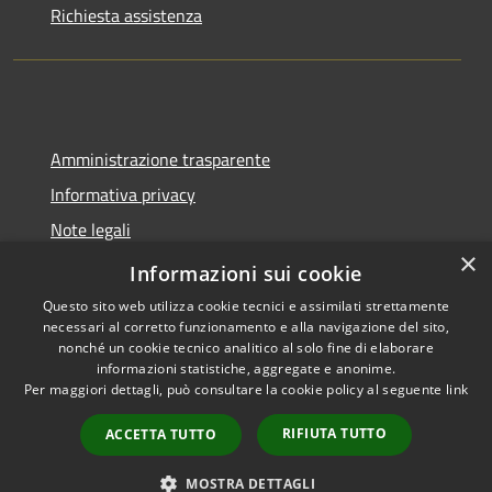
Richiesta assistenza
Amministrazione trasparente
Informativa privacy
Note legali
×
Dichiarazione di accessibilità
Informazioni sui cookie
Questo sito web utilizza cookie tecnici e assimilati strettamente
necessari al corretto funzionamento e alla navigazione del sito,
nonché un cookie tecnico analitico al solo fine di elaborare
informazioni statistiche, aggregate e anonime.
RSS
Copyright © 2026 • Comune di
Per maggiori dettagli, può consultare la cookie policy al seguente
link
Accessibilità
Molinella • Powered by
Privacy
Municipium
Accesso
•
RIFIUTA TUTTO
ACCETTA TUTTO
Cookie
redazione
Mappa del sito
MOSTRA DETTAGLI