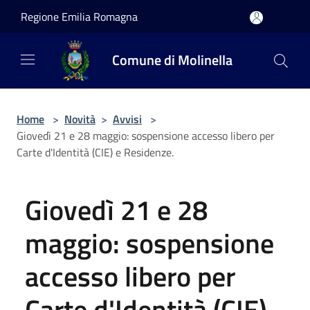
Salta al contenuto principale
Regione Emilia Romagna
Comune di Molinella
Home
>
Novità
>
Avvisi
>
Giovedì 21 e 28 maggio: sospensione accesso libero per
Carte d'Identità (CIE) e Residenze.
Giovedì 21 e 28
maggio: sospensione
accesso libero per
Carte d'Identità (CIE)