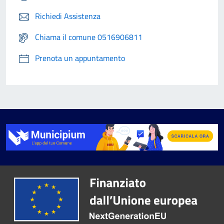
Richiedi Assistenza
Chiama il comune 0516906811
Prenota un appuntamento