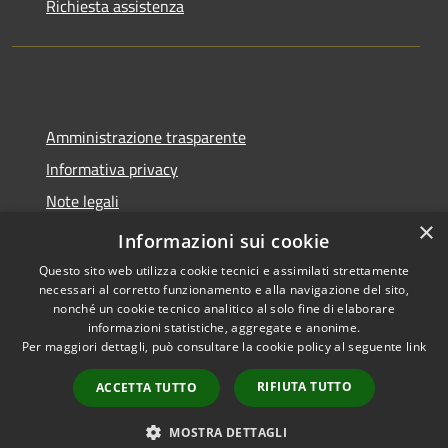
Richiesta assistenza
Amministrazione trasparente
Informativa privacy
Note legali
×
Dichiarazione di accessibilità
Informazioni sui cookie
Questo sito web utilizza cookie tecnici e assimilati strettamente
necessari al corretto funzionamento e alla navigazione del sito,
nonché un cookie tecnico analitico al solo fine di elaborare
informazioni statistiche, aggregate e anonime.
RSS
Copyright © 2026 • Comune di
Per maggiori dettagli, può consultare la cookie policy al seguente
link
Accessibilità
Molinella • Powered by
Privacy
Municipium
Accesso
•
RIFIUTA TUTTO
ACCETTA TUTTO
Cookie
redazione
Mappa del sito
MOSTRA DETTAGLI