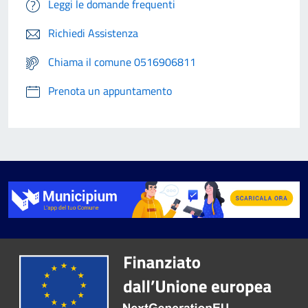
Leggi le domande frequenti
Richiedi Assistenza
Chiama il comune 0516906811
Prenota un appuntamento