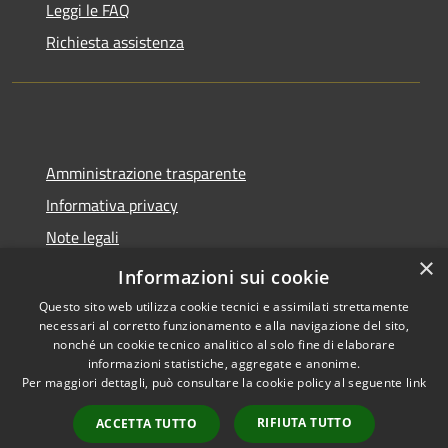
Leggi le FAQ
Richiesta assistenza
Amministrazione trasparente
Informativa privacy
Note legali
×
Dichiarazione di accessibilità
Informazioni sui cookie
Questo sito web utilizza cookie tecnici e assimilati strettamente
necessari al corretto funzionamento e alla navigazione del sito,
nonché un cookie tecnico analitico al solo fine di elaborare
informazioni statistiche, aggregate e anonime.
RSS
Copyright © 2026 • Comune di
Per maggiori dettagli, può consultare la cookie policy al seguente
link
Accessibilità
Molinella • Powered by
Privacy
Municipium
Accesso
•
RIFIUTA TUTTO
ACCETTA TUTTO
Cookie
redazione