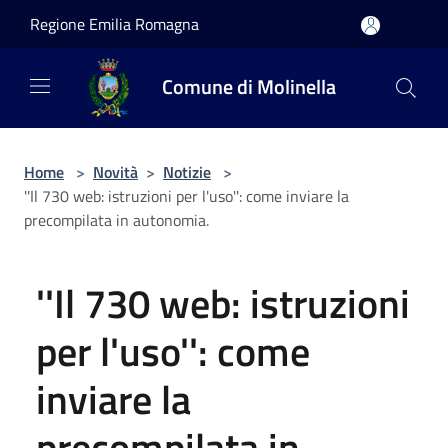
Salta al contenuto principale
Regione Emilia Romagna
Comune di Molinella
Home
>
Novità
>
Notizie
>
''Il 730 web: istruzioni per l'uso'': come inviare la
precompilata in autonomia.
''Il 730 web: istruzioni
per l'uso'': come
inviare la
precompilata in