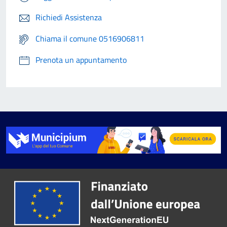
Richiedi Assistenza
Chiama il comune 0516906811
Prenota un appuntamento