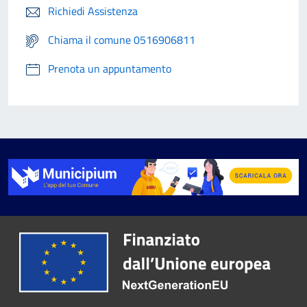
Richiedi Assistenza
Chiama il comune 0516906811
Prenota un appuntamento