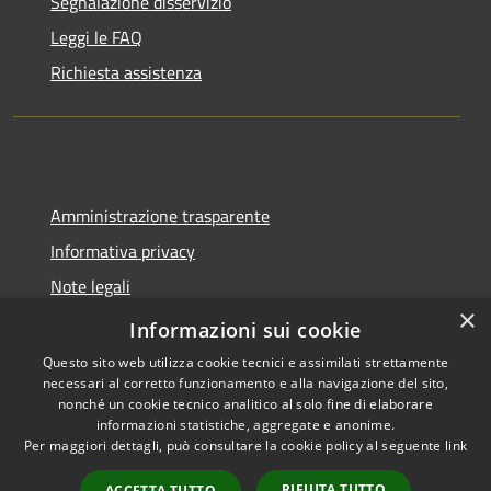
Segnalazione disservizio
Leggi le FAQ
Richiesta assistenza
Amministrazione trasparente
Informativa privacy
Note legali
×
Dichiarazione di accessibilità
Informazioni sui cookie
Questo sito web utilizza cookie tecnici e assimilati strettamente
necessari al corretto funzionamento e alla navigazione del sito,
nonché un cookie tecnico analitico al solo fine di elaborare
informazioni statistiche, aggregate e anonime.
RSS
Copyright © 2026 • Comune di
Per maggiori dettagli, può consultare la cookie policy al seguente
link
Accessibilità
Molinella • Powered by
Privacy
Municipium
Accesso
•
RIFIUTA TUTTO
ACCETTA TUTTO