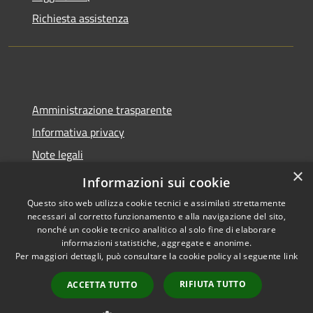
Richiesta assistenza
Amministrazione trasparente
Informativa privacy
Note legali
×
Dichiarazione di accessibilità
Informazioni sui cookie
Questo sito web utilizza cookie tecnici e assimilati strettamente
necessari al corretto funzionamento e alla navigazione del sito,
nonché un cookie tecnico analitico al solo fine di elaborare
informazioni statistiche, aggregate e anonime.
RSS
Copyright © 2026 • Comune di
Per maggiori dettagli, può consultare la cookie policy al seguente
link
Accessibilità
Molinella • Powered by
Privacy
Municipium
Accesso
•
RIFIUTA TUTTO
ACCETTA TUTTO
Cookie
redazione