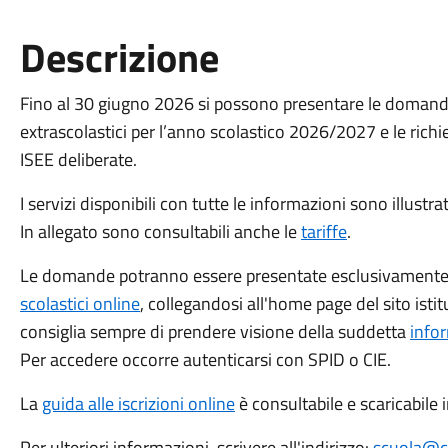
Descrizione
Fino al 30 giugno 2026 si possono presentare le domande d
extrascolastici per l’anno scolastico 2026/2027 e le richie
ISEE deliberate.
I servizi disponibili con tutte le informazioni sono illustrati
In allegato sono consultabili anche le
tariffe
.
Le domande potranno essere presentate esclusivamente t
scolastici online
, collegandosi all'home page del sito ist
consiglia sempre di prendere visione della suddetta
info
Per accedere occorre autenticarsi con SPID o CIE.
La
guida alle iscrizioni online
è consultabile e scaricabile i
Per ulteriori informazioni, scrivere all'indirizzo:
scuola@co