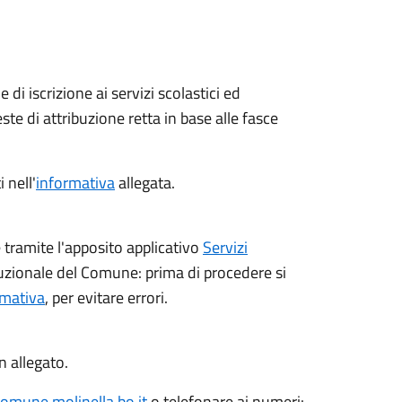
i iscrizione ai servizi scolastici ed
ste di attribuzione retta in base alle fasce
 nell'
informativa
allegata.
ramite l'apposito applicativo
Servizi
ituzionale del Comune: prima di procedere si
rmativa
, per evitare errori.
n allegato.
mune.molinella.bo.it
o telefonare ai numeri: