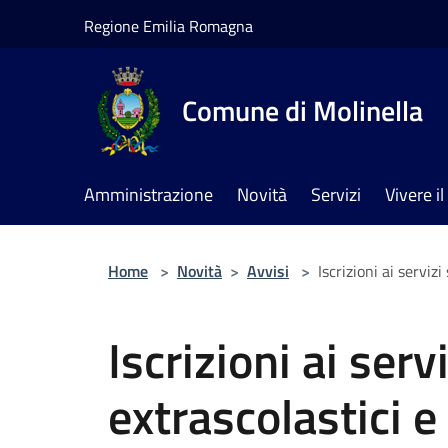
Salta al contenuto principale
Regione Emilia Romagna
Comune di Molinella
Amministrazione
Novità
Servizi
Vivere 
Home
>
Novità
>
Avvisi
>
Iscrizioni ai serviz
Iscrizioni ai serv
extrascolastici e