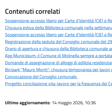
Contenuti correlati
Sospensione accesso libero per Carte d'Identità (CIE) e R
Chiusura estiva della Biblioteca comunale nella settiman
Sospensione accesso libero per Carte d'Identità (CIE) e R
Registrazione della seduta del Consiglio comunale del 29
Orario di apertura e chiusura della Biblioteca comunale 
App Municipium: il Comune di Molinella sempre a portat
Domande di assegnazione di alloggi di edilizia residenzia
Bicipark "Mauro Monti": chiusura temporanea per lavori 
Convocazione del Consiglio comunale.
Progetto conciliazione vita-lavoro per la frequenza dei Ce
Ultimo aggiornamento
: 14 maggio 2026, 10:36