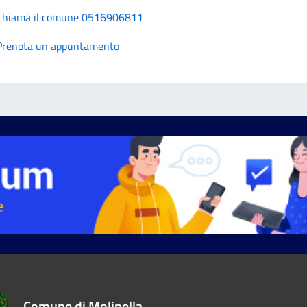
Chiama il comune 0516906811
Prenota un appuntamento
Comune di Molinella