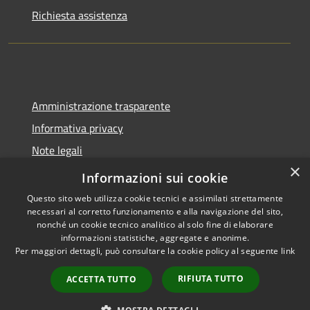
Richiesta assistenza
Amministrazione trasparente
Informativa privacy
Note legali
×
Dichiarazione di accessibilità
Informazioni sui cookie
Questo sito web utilizza cookie tecnici e assimilati strettamente
necessari al corretto funzionamento e alla navigazione del sito,
nonché un cookie tecnico analitico al solo fine di elaborare
informazioni statistiche, aggregate e anonime.
RSS
Copyright © 2026 • Comune di
Per maggiori dettagli, può consultare la cookie policy al seguente
link
Accessibilità
Molinella • Powered by
Privacy
Municipium
Accesso
•
RIFIUTA TUTTO
ACCETTA TUTTO
Cookie
redazione
Mappa del sito