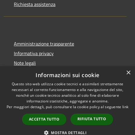
Richiesta assistenza
Amministrazione trasparente
Informativa privacy
Note legali
×
Dichiarazione di accessibilità
Informazioni sui cookie
Questo sito web utilizza cookie tecnici e assimilati strettamente
necessari al corretto funzionamento e alla navigazione del sito,
nonché un cookie tecnico analitico al solo fine di elaborare
informazioni statistiche, aggregate e anonime.
RSS
Copyright © 2026 • Comune di
Per maggiori dettagli, può consultare la cookie policy al seguente
link
Accessibilità
Molinella • Powered by
Privacy
Municipium
Accesso
•
RIFIUTA TUTTO
ACCETTA TUTTO
Cookie
redazione
Mappa del sito
MOSTRA DETTAGLI