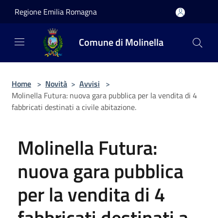
Salta al contenuto principale
Regione Emilia Romagna
Comune di Molinella
Home
>
Novità
>
Avvisi
>
Molinella Futura: nuova gara pubblica per la vendita di 4
fabbricati destinati a civile abitazione.
Molinella Futura:
nuova gara pubblica
per la vendita di 4
fabbricati destinati a