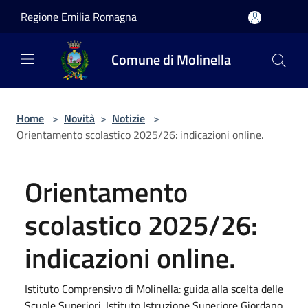
Salta al contenuto principale
Regione Emilia Romagna
Comune di Molinella
Home
>
Novità
>
Notizie
>
Orientamento scolastico 2025/26: indicazioni online.
Orientamento
scolastico 2025/26:
indicazioni online.
Istituto Comprensivo di Molinella: guida alla scelta delle
Scuole Superiori. Istituto Istruzione Superiore Giordano