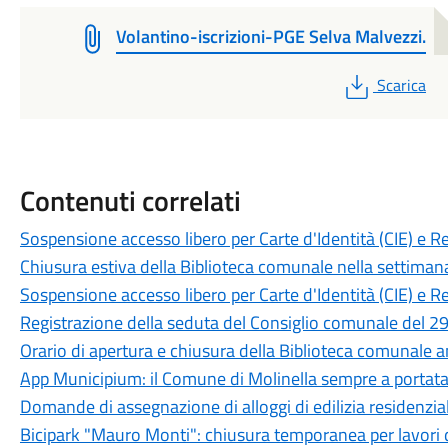
Volantino-iscrizioni-PGE Selva Malvezzi.
PDF
Scarica
Contenuti correlati
Sospensione accesso libero per Carte d'Identità (CIE) e R
Chiusura estiva della Biblioteca comunale nella settiman
Sospensione accesso libero per Carte d'Identità (CIE) e R
Registrazione della seduta del Consiglio comunale del 29
Orario di apertura e chiusura della Biblioteca comunale 
App Municipium: il Comune di Molinella sempre a portat
Domande di assegnazione di alloggi di edilizia residenzia
Bicipark "Mauro Monti": chiusura temporanea per lavori 