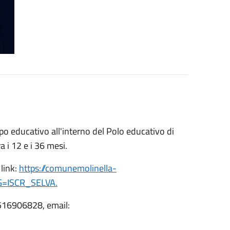
ppo educativo all'interno del Polo educativo di
a i 12 e i 36 mesi.
link:
https://comunemolinella-
G=ISCR_SELVA.
0516906828, email: