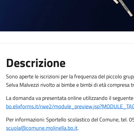
Descrizione
Sono aperte le iscrizioni per la frequenza del piccolo gru
Selva Malvezzi rivolto ai bimbe e bimbi di età compresa tr
La domanda va presentata online utilizzando il seguente 
bo.elixforms.it/rwe2/module_preview.jsp?MODULE_TA
Per informazioni: Sportello scolastico del Comune, tel. 
scuola@comune.molinella.bo.it
.