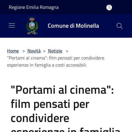
Salta al contenuto principale
Regione Emilia Romagna
Comune di Molinella
Home
>
Novità
>
Notizie
>
"Portami al cinema": film pensati per condividere
esperienze in famiglia a costi accessibili.
"Portami al cinema":
film pensati per
condividere
esperienze in famiglia