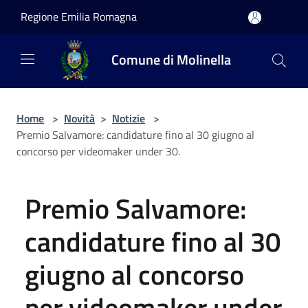
Salta al contenuto principale
Regione Emilia Romagna
Comune di Molinella
Home
>
Novità
>
Notizie
>
Premio Salvamore: candidature fino al 30 giugno al
concorso per videomaker under 30.
Premio Salvamore:
candidature fino al 30
giugno al concorso
per videomaker under