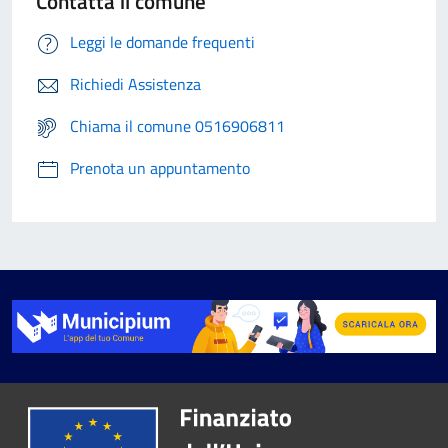
Contatta il comune
Leggi le domande frequenti
Richiedi Assistenza
Chiama il comune 0516906811
Prenota un appuntamento