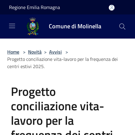
Salta al contenuto principale
Regione Emilia Romagna
Comune di Molinella
Home
>
Novità
>
Avvisi
>
Progetto conciliazione vita-lavoro per la frequenza dei
centri estivi 2025.
Progetto
conciliazione vita-
lavoro per la
frequenza dei centri