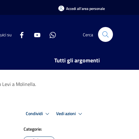
Accedi all'area personale
uici su
Cerca
Tutti gli argomenti
 Levi a Molinella.
Condividi
Vedi azioni
Categorie: