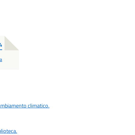
4
a
cambiamento climatico.
blioteca.