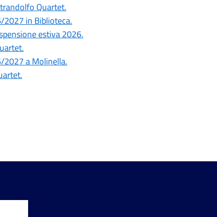
ntrandolfo Quartet.
6/2027 in Biblioteca.
ospensione estiva 2026.
uartet.
26/2027 a Molinella.
uartet.