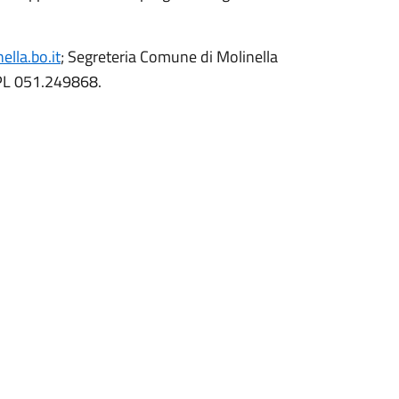
lla.bo.it
; Segreteria Comune di Molinella
UPL 051.249868.