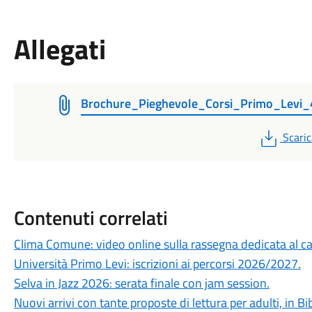
Allegati
Brochure_Pieghevole_Corsi_Primo_Levi_
PDF
Scaric
Contenuti correlati
Clima Comune: video online sulla rassegna dedicata al 
Università Primo Levi: iscrizioni ai percorsi 2026/2027.
Selva in Jazz 2026: serata finale con jam session.
Nuovi arrivi con tante proposte di lettura per adulti, in Bi