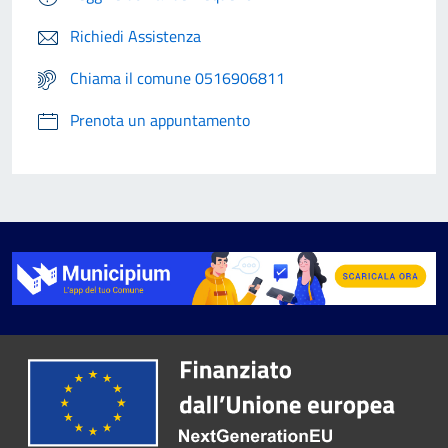
Richiedi Assistenza
Chiama il comune 0516906811
Prenota un appuntamento