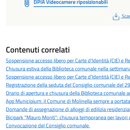
DPIA Videocamere riposizionabili
PDF
Scar
Contenuti correlati
Sospensione accesso libero per Carte d'Identità (CIE) e R
Chiusura estiva della Biblioteca comunale nella settiman
Sospensione accesso libero per Carte d'Identità (CIE) e R
Registrazione della seduta del Consiglio comunale del 29
Orario di apertura e chiusura della Biblioteca comunale 
App Municipium: il Comune di Molinella sempre a portat
Domande di assegnazione di alloggi di edilizia residenzia
Bicipark "Mauro Monti": chiusura temporanea per lavori 
Convocazione del Consiglio comunale.