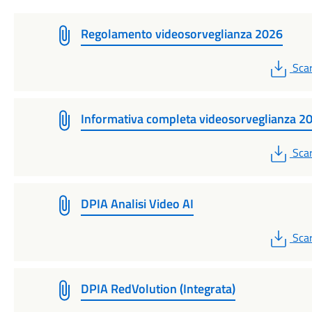
Regolamento videosorveglianza 2026
PDF
Scar
Informativa completa videosorveglianza 2
PDF
Scar
DPIA Analisi Video AI
PDF
Scar
DPIA RedVolution (Integrata)