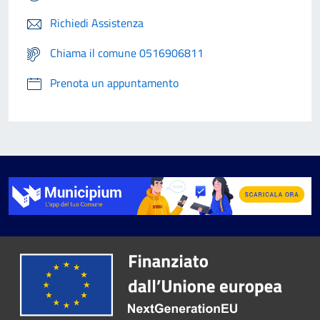
Richiedi Assistenza
Chiama il comune 0516906811
Prenota un appuntamento