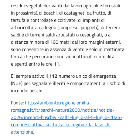
residui vegetali derivanti dai lavori agricoli e forestali
in prossimità di boschi, di castagneti da frutto, di
tartufaie controllate e coltivate, di impianti di
arboricoltura da legno (compresi i pioppeti), di terreni
saldi e di terreni saldi arbustati o cespugliati, o a
distanza minore di 100 metri dai loro margini esterni,
sono consentite in assenza di vento e solo in mattinata
fino a che perdurano condizioni ottimali di umidità
e spenti entro le ore 11.
E' sempre attivo il
112
numero unico di emergenza
(NUE) per segnalare illeciti e comportamenti a rischio di
incendio boschi.
Fonte:
https://ambiente.regione.emilia-
romagna.it/it/parchi-natura2000/notizie/notizie-
2026/incendi-boschivi-dall1-luglio-al-5-luglio-2026-
compresi-attiva-su-tutta-la-regione-la-fase-di-
attenzione
.