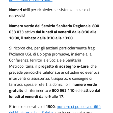
Numeri utili
per richiedere assistenza in caso di
necessità.
Numero verde del Servizio Sanitario Regionale
:
800
033 033
attivo
dal lunedì al venerdì dalle 8:30 alle
18:00
,
il sabato dalle 8:30 alle 13:00
.
Si ricorda che, per gli anziani particolarmente fragili,
l’Azienda USL di Bologna promuove, insieme alla
Conferenza Territoriale Sociale e Sanitaria
Metropolitana, il
progetto di sostegno e-Care
, che
prevede periodiche telefonate ai cittadini ed eventuali
interventi di assistenza, trasporto, e consegne di
farmaci, spesa e referti a domicilio. Il
numero verde
gratuito
di riferimento è
800 562 110
ed è
attivo dal
lunedì al venerdì dalle 9 alle 17
.
E' inoltre operativo il
1500
,
numero di pubblica utilità
del Ministero della Salute
, che ha pubblicato una