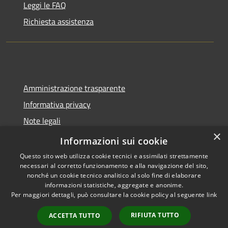
Leggi le FAQ
Richiesta assistenza
Amministrazione trasparente
Informativa privacy
Note legali
×
Dichiarazione di accessibilità
Informazioni sui cookie
Questo sito web utilizza cookie tecnici e assimilati strettamente
necessari al corretto funzionamento e alla navigazione del sito,
nonché un cookie tecnico analitico al solo fine di elaborare
informazioni statistiche, aggregate e anonime.
RSS
Copyright © 2026 • Comune di
Per maggiori dettagli, può consultare la cookie policy al seguente
link
Accessibilità
Molinella • Powered by
Privacy
Municipium
Accesso
•
RIFIUTA TUTTO
ACCETTA TUTTO
Cookie
redazione