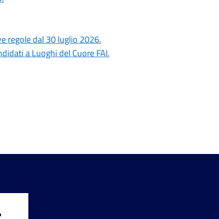
ove regole dal 30 luglio 2026.
ndidati a Luoghi del Cuore FAI.
?