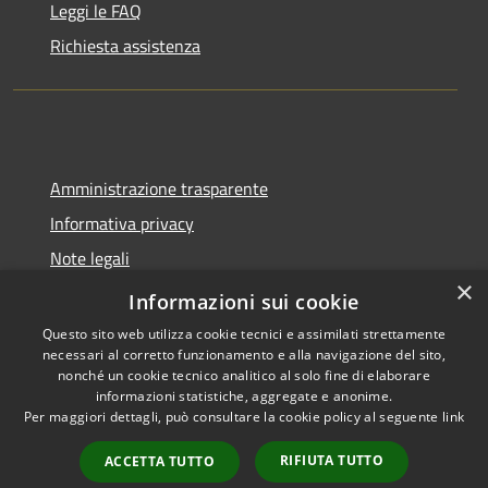
Leggi le FAQ
Richiesta assistenza
Amministrazione trasparente
Informativa privacy
Note legali
×
Dichiarazione di accessibilità
Informazioni sui cookie
Questo sito web utilizza cookie tecnici e assimilati strettamente
necessari al corretto funzionamento e alla navigazione del sito,
nonché un cookie tecnico analitico al solo fine di elaborare
informazioni statistiche, aggregate e anonime.
RSS
Copyright © 2026 • Comune di
Per maggiori dettagli, può consultare la cookie policy al seguente
link
Accessibilità
Molinella • Powered by
Privacy
Municipium
Accesso
•
RIFIUTA TUTTO
ACCETTA TUTTO
Cookie
redazione