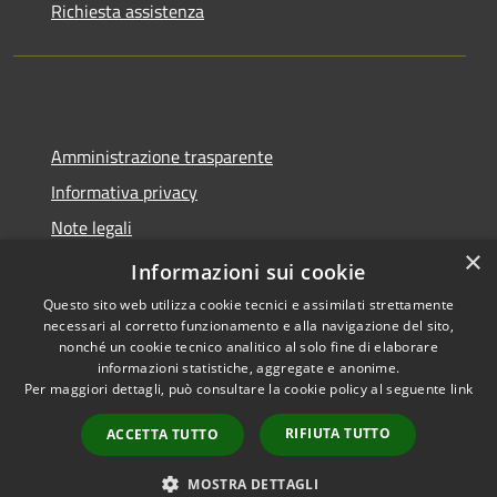
Richiesta assistenza
Amministrazione trasparente
Informativa privacy
Note legali
×
Dichiarazione di accessibilità
Informazioni sui cookie
Questo sito web utilizza cookie tecnici e assimilati strettamente
necessari al corretto funzionamento e alla navigazione del sito,
nonché un cookie tecnico analitico al solo fine di elaborare
informazioni statistiche, aggregate e anonime.
RSS
Copyright © 2026 • Comune di
Per maggiori dettagli, può consultare la cookie policy al seguente
link
Accessibilità
Molinella • Powered by
Privacy
Municipium
Accesso
•
RIFIUTA TUTTO
ACCETTA TUTTO
Cookie
redazione
Mappa del sito
MOSTRA DETTAGLI