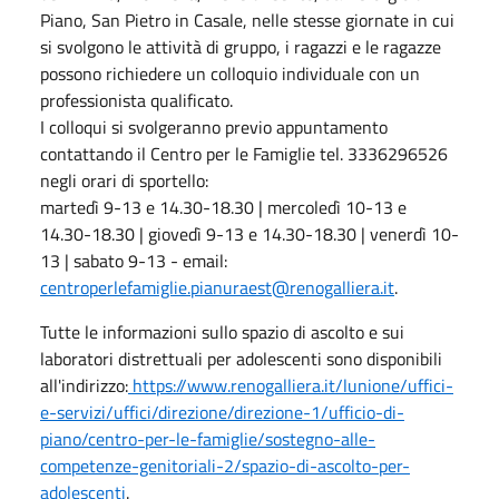
Piano, San Pietro in Casale, nelle stesse giornate in cui
si svolgono le attività di gruppo, i ragazzi e le ragazze
possono richiedere un colloquio individuale con un
professionista qualificato.
I colloqui si svolgeranno previo appuntamento
contattando il Centro per le Famiglie tel. 3336296526
negli orari di sportello
:
martedì 9-13 e 14.30-18.30 | mercoledì 10-13 e
14.30-18.30 | giovedì 9-13 e 14.30-18.30 | venerdì 10-
13 | sabato 9-13 - email:
centroperlefamiglie.pianuraest@renogalliera.it
.
Tutte le informazioni sullo spazio di ascolto e sui
laboratori distrettuali per adolescenti sono disponibili
all'indirizzo:
https://www.renogalliera.it/lunione/uffici-
e-servizi/uffici/direzione/direzione-1/ufficio-di-
piano/centro-per-le-famiglie/sostegno-alle-
competenze-genitoriali-2/spazio-di-ascolto-per-
adolescenti
.