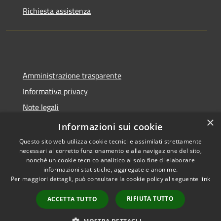
Richiesta assistenza
Amministrazione trasparente
Informativa privacy
Note legali
×
Dichiarazione di accessibilità
Informazioni sui cookie
Questo sito web utilizza cookie tecnici e assimilati strettamente
necessari al corretto funzionamento e alla navigazione del sito,
nonché un cookie tecnico analitico al solo fine di elaborare
informazioni statistiche, aggregate e anonime.
RSS
Copyright © 2026 • Comune di
Per maggiori dettagli, può consultare la cookie policy al seguente
link
Accessibilità
Molinella • Powered by
Privacy
Municipium
Accesso
•
RIFIUTA TUTTO
ACCETTA TUTTO
Cookie
redazione
Mappa del sito