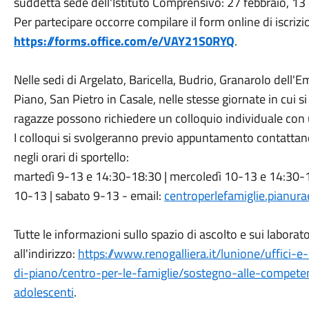
suddetta sede dell'Istituto Comprensivo: 27 febbraio, 1
Per partecipare occorre compilare il form online di iscrizio
https://forms.office.com/e/VAY21S0RYQ
.
Nelle sedi di Argelato, Baricella, Budrio, Granarolo dell'Em
Piano, San Pietro in Casale, nelle stesse giornate in cui si 
ragazze possono richiedere un colloquio individuale con u
I colloqui si svolgeranno previo appuntamento contattand
negli orari di sportello:
martedì 9-13 e 14:30-18:30 | mercoledì 10-13 e 14:30-1
10-13 | sabato 9-13 - email:
centroperlefamiglie.pianura
Tutte le informazioni sullo spazio di ascolto e sui laborato
all'indirizzo:
https://www.renogalliera.it/lunione/uffici-e-
di-piano/centro-per-le-famiglie/sostegno-alle-competen
adolescenti
.