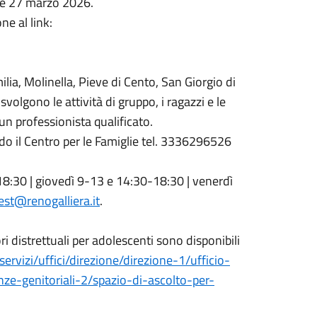
3 e 27 marzo 2026.
ne al link:
ilia, Molinella, Pieve di Cento, San Giorgio di
svolgono le attività di gruppo, i ragazzi e le
n professionista qualificato.
o il Centro per le Famiglie tel. 3336296526
8:30 | giovedì 9-13 e 14:30-18:30 | venerdì
est@renogalliera.it
.
ri distrettuali per adolescenti sono disponibili
servizi/uffici/direzione/direzione-1/ufficio-
ze-genitoriali-2/spazio-di-ascolto-per-