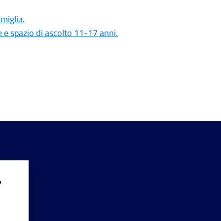
amiglia.
e e spazio di ascolto 11-17 anni.
?